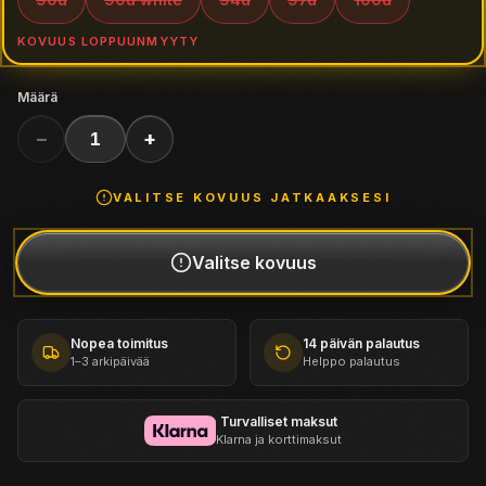
KOVUUS
LOPPUUNMYYTY
Määrä
−
+
1
VALITSE
KOVUUS
JATKAAKSESI
Valitse
kovuus
Nopea toimitus
14 päivän palautus
1–3 arkipäivää
Helppo palautus
Turvalliset maksut
Klarna ja korttimaksut