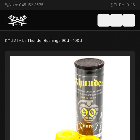
Niko: 045 152 3575
Ti-Pe 10-16
Thunder Bushings 90d - 100d
ETUSIVU
/