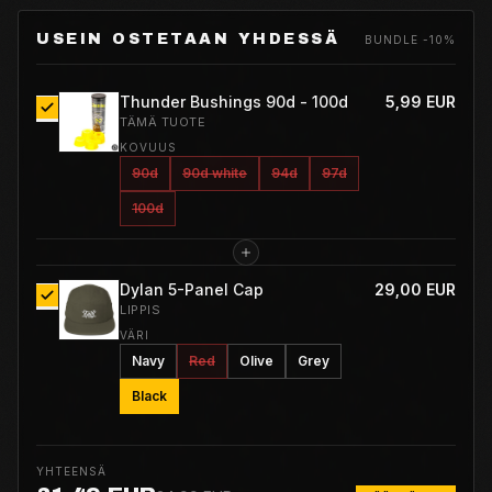
USEIN OSTETAAN YHDESSÄ
BUNDLE -10%
Thunder Bushings 90d - 100d
5,99 EUR
TÄMÄ TUOTE
KOVUUS
90d
90d white
94d
97d
100d
Dylan 5-Panel Cap
29,00 EUR
LIPPIS
VÄRI
Navy
Red
Olive
Grey
Black
YHTEENSÄ