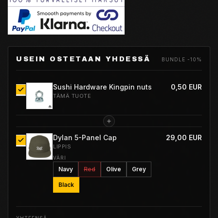
USEIN OSTETAAN YHDESSÄ
BUNDLE -10%
Sushi Hardware Kingpin nuts
0,50 EUR
TÄMÄ TUOTE
Dylan 5-Panel Cap
29,00 EUR
LIPPIS
VÄRI
Navy
Red
Olive
Grey
Black