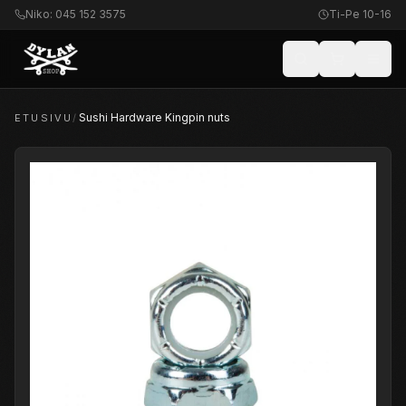
Niko: 045 152 3575
Ti-Pe 10-16
Sushi Hardware Kingpin nuts
ETUSIVU
/