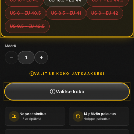
US 8 - EU 40.5
US 8.5 - EU 41
US 9 - EU 42
US 9.5 - EU 42.5
Määrä
−
+
1
VALITSE
KOKO
JATKAAKSESI
Valitse
koko
Nopea toimitus
14 päivän palautus
1–3 arkipäivää
Helppo palautus