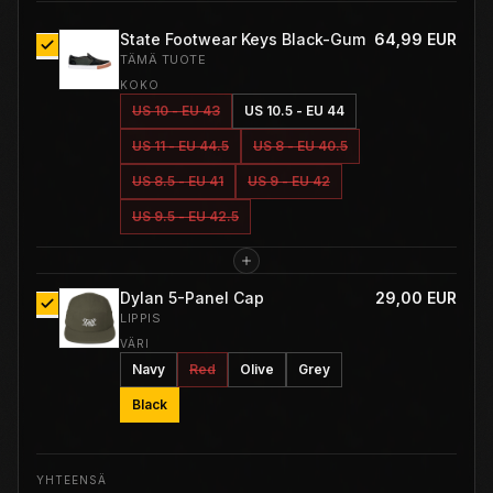
State Footwear Keys Black-Gum
64,99 EUR
TÄMÄ TUOTE
KOKO
US 10 - EU 43
US 10.5 - EU 44
US 11 - EU 44.5
US 8 - EU 40.5
US 8.5 - EU 41
US 9 - EU 42
US 9.5 - EU 42.5
Dylan 5-Panel Cap
29,00 EUR
LIPPIS
VÄRI
Navy
Red
Olive
Grey
Black
YHTEENSÄ