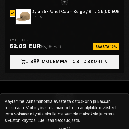
HT Drag™ -pohja:
Ulkopohjan kumi on vahvistettu eniten
Dylan 5-Panel Cap – Beige / Black
29,00 EUR
kuluvista kohdista, joten pito säilyy pidempään.
LIPPIS
YHTEENSÄ
62,09 EUR
68,99 EUR
SÄÄSTÄ 10%
LISÄÄ MOLEMMAT OSTOSKORIIN
Käytämme välttämättömiä evästeitä ostoskorin ja kassan
toimintaan. Voit myös sallia mainonta- ja analytiikkaevästeet,
Turkulainen skeittikauppa vuodesta 2014
jotta voimme näyttää sinulle osuvampia mainoksia ja mitata
sivuston käyttöä.
Lue lisää tietosuojasta
.
info@skeittikauppa.com
·
Niko 045 152 3575
·
050 586 8718
·
Y-tunnus: 2597801-3