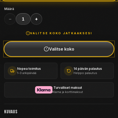
Määrä
−
+
1
VALITSE
KOKO
JATKAAKSESI
Valitse
koko
Nopea toimitus
14 päivän palautus
1–3 arkipäivää
Helppo palautus
Turvalliset maksut
Klarna ja korttimaksut
KUVAUS