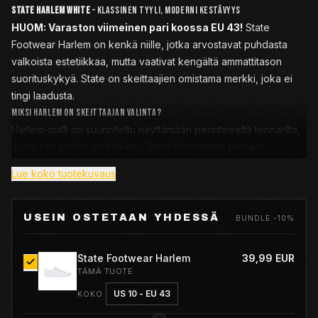
State Harlem White
– Klassinen tyyli, moderni kestävyys
HUOM: Varaston viimeinen pari koossa EU 43!
State
Footwear Harlem on kenkä niille, jotka arvostavat puhdasta
valkoista estetiikkaa, mutta vaativat kengältä ammattitason
suorituskykyä. State on skeittaajien omistama merkki, joka ei
tingi laadusta.
Miksi Harlem on skeittaajan valinta?
Harlem-malli on suunniteltu näyttämään perinteiseltä tennarilta,
mutta sen sisään on kätketty State Footwearin parhaat
innovaatiot:
Lue koko tuotekuvaus
Duraflick™-suojaus:
Kengän kärjen ja ollie-alueen alla on
huomaamaton kumikerros. Vaikka pinta kuluisi, Duraflick
pitää kengän kasassa ja sukat ehjinä.
USEIN OSTETAAN YHDESSÄ
BUNDLE -10%
Double Wrap -pohja:
Pohjan kumi on kääritty kahdesti,
mikä tekee kengästä tukevamman ja kestävämmän kuin
State Footwear Harlem
39,99 EUR
perus-vulkkarit.
TÄMÄ TUOTE
Huippuluokan vaimennus:
Toisin kuin halvoissa kengissä,
US 10 - EU 43
KOKO
Harlemissa on aito
PU-pohjallinen
. Se ei lytisty käytössä,
vaan suojaa kantapäitäsi sessioista toiseen.