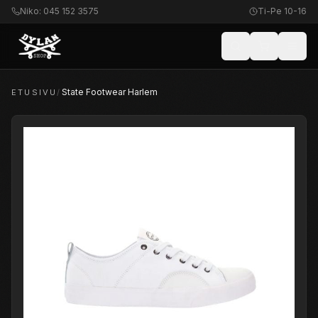
Niko: 045 152 3575
Ti-Pe 10-16
State Footwear Harlem
ETUSIVU
/