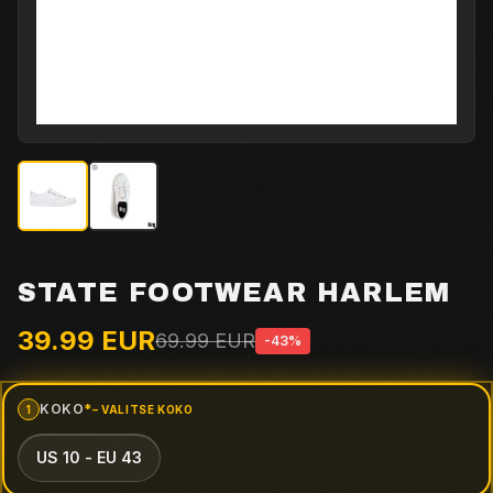
STATE FOOTWEAR HARLEM
39.99
EUR
69.99
EUR
-
43
%
KOKO
*
1
– VALITSE
KOKO
(PAKOLLINEN VALINTA)
US 10 - EU 43