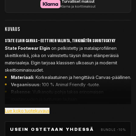
Turvalliset maksut
Klarna ja korttimaksut
KUVAUS
State Elgin Canvas – Eettinen valinta, tinkimätön suorituskyky
State Footwear Elgin
on pelkistetty ja matalaprofiilinen
skeittikenkä, joka on valmistettu täysin ilman eläinperäisiä
materiaaleja. Elgin tarjoaa klassisen ulkoasun ja modernit
skeittiominaisuudet.
Materiaali:
Korkealaatuinen ja hengittävä Canvas-päällinen.
Vegaanisuus:
100 % Animal Friendly -tuote.
Rakenne:
Vulkanoitu pohja takaa erinomaisen
joustavuuden ja tuntuman lautaan.
Kestävyys:
Ohut
Duraflick™-kumivahvike
kankaan alla
Lue koko tuotekuvaus
lisää kengän käyttöikää.
Vaimennus:
Irrotettava ja muotonsa säilyttävä PU-
pohjallinen.
USEIN OSTETAAN YHDESSÄ
BUNDLE -10%