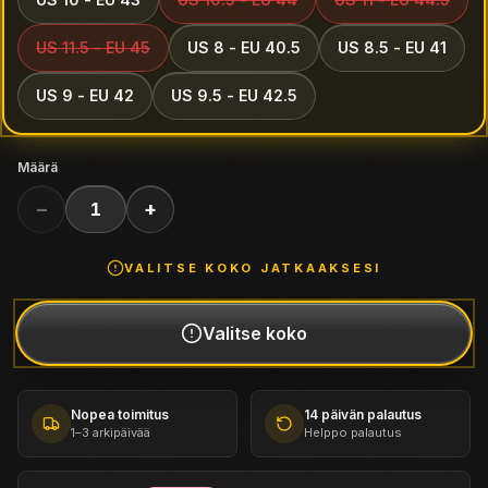
US 11.5 - EU 45
US 8 - EU 40.5
US 8.5 - EU 41
US 9 - EU 42
US 9.5 - EU 42.5
Määrä
−
+
1
VALITSE
KOKO
JATKAAKSESI
Valitse
koko
Nopea toimitus
14 päivän palautus
1–3 arkipäivää
Helppo palautus