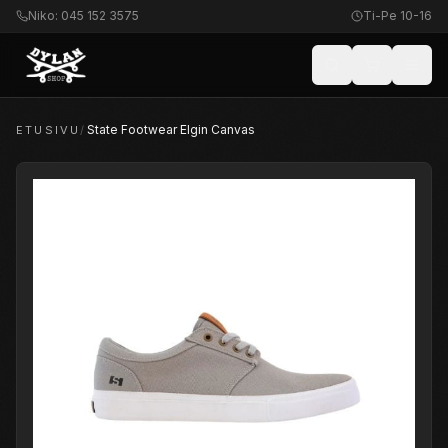
Niko: 045 152 3575
Ti-Pe 10-16
State Footwear Elgin Canvas
ETUSIVU
/