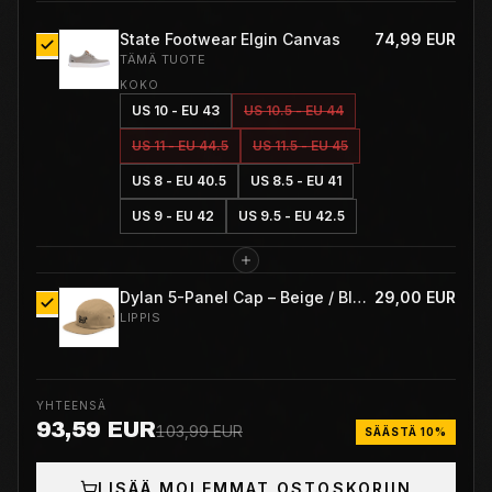
State Footwear Elgin Canvas
74,99 EUR
TÄMÄ TUOTE
KOKO
US 10 - EU 43
US 10.5 - EU 44
US 11 - EU 44.5
US 11.5 - EU 45
US 8 - EU 40.5
US 8.5 - EU 41
US 9 - EU 42
US 9.5 - EU 42.5
Dylan 5-Panel Cap – Beige / Black
29,00 EUR
LIPPIS
YHTEENSÄ
93,59 EUR
103,99 EUR
SÄÄSTÄ 10%
LISÄÄ MOLEMMAT OSTOSKORIIN