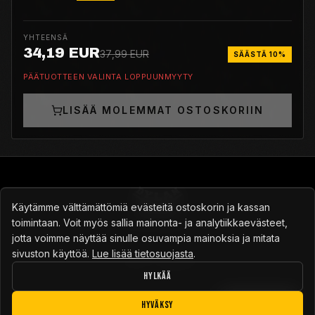
1978
YHTEENSÄ
34,19 EUR
37,99 EUR
SÄÄSTÄ 10%
PÄÄTUOTTEEN VALINTA LOPPUUNMYYTY
LISÄÄ MOLEMMAT OSTOSKORIIN
Käytämme välttämättömiä evästeitä ostoskorin ja kassan
toimintaan. Voit myös sallia mainonta- ja analytiikkaevästeet,
Turkulainen skeittikauppa vuodesta 2014
jotta voimme näyttää sinulle osuvampia mainoksia ja mitata
sivuston käyttöä.
Lue lisää tietosuojasta
.
info@skeittikauppa.com
·
Niko 045 152 3575
·
050 586 8718
·
Y-tunnus: 2597801-3
HYLKÄÄ
Palautus
Tietosuoja
Käyttöehdot
Yhteystiedot
Evästeasetukset
HYVÄKSY