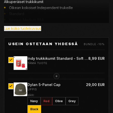
Alkuperäiset trukkikumit
Oikean kokoiset Independent trukeille
Standard
Kovuus: Medium 88A
Sopii useimpiin trukkeihin
Lue koko tuotekuvaus
(POP 4)
Genuine parts suspension cushions - The “Freedom of
Choice"
USEIN OSTETAAN YHDESSÄ
BUNDLE -10%
Features:
Indy trukkikumit Standard - Soft 88A
8,99 EUR
TÄMÄ TUOTE
·Ultra high rebound urethane formula
·Properly sized to fit Independent trucks
·Best overall performance of any aftermarket cushion
Dylan 5-Panel Cap
29,00 EUR
LIPPIS
·Extra washers included
VÄRI
·Fits most trucks
Navy
Red
Olive
Grey
Black
Indy Trucks - #1 Choice of Professional Skateboarders Since