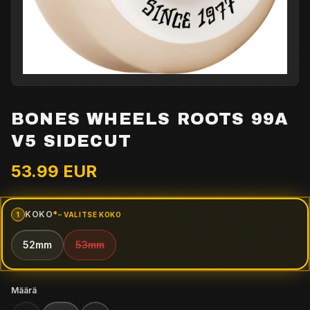
BONES WHEELS ROOTS 99A
V5 SIDECUT
53.99
EUR
KOKO
*
1
– VALITSE
KOKO
(PAKOLLINEN VALINTA)
52mm
53mm
Määrä