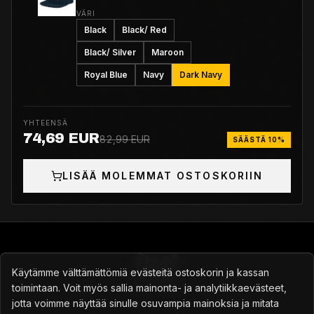
VÄRI
Black
Black/ Red
Black/ Silver
Maroon
Royal Blue
Navy
Dark Navy
YHTEENSÄ
74,69 EUR
82,99 EUR
SÄÄSTÄ 10%
LISÄÄ MOLEMMAT OSTOSKORIIN
Käytämme välttämättömiä evästeitä ostoskorin ja kassan
toimintaan. Voit myös sallia mainonta- ja analytiikkaevästeet,
Turkulainen skeittikauppa vuodesta 2014
jotta voimme näyttää sinulle osuvampia mainoksia ja mitata