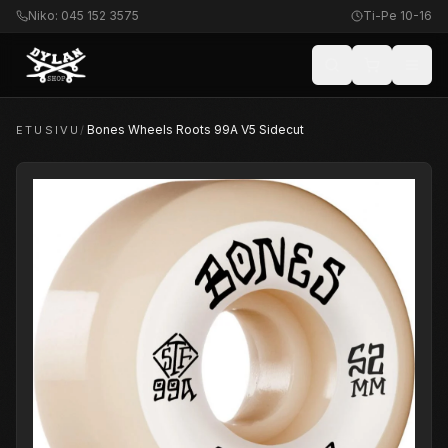
Niko: 045 152 3575
Ti-Pe 10-16
Bones Wheels Roots 99A V5 Sidecut
ETUSIVU
/