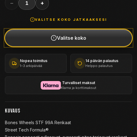
−
+
1
VALITSE
KOKO
JATKAAKSESI
Valitse
koko
Nopea toimitus
14 päivän palautus
1–3 arkipäivää
Helppo palautus
Turvalliset maksut
Klarna ja korttimaksut
KUVAUS
Bones Wheels STF 99A Renkaat
Street Tech Formula®