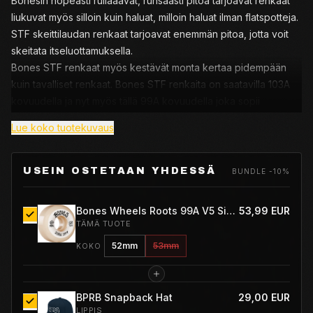
Bonesin nopeasti rullaaavat, runsaasti pitoa tarjoavat renkaat
liukuvat myös silloin kuin haluat, milloin haluat ilman flatspotteja.
STF skeittilaudan renkaat tarjoavat enemmän pitoa, jotta voit
skeitata itseluottamuksella.
Bones STF renkaat myös kestävät monta kertaa pidempään
kuin tavalliset renkaat. Bones STF renkaita on saatavilla 103A
kovuudella ja nyt myös tällä 99A kovuudella joka sopii
huonomille pinnoille.
Lue koko tuotekuvaus
USEIN OSTETAAN YHDESSÄ
BUNDLE -10%
Bones Wheels Roots 99A V5 Sidecut
53,99 EUR
TÄMÄ TUOTE
52mm
53mm
KOKO
BPRB Snapback Hat
29,00 EUR
LIPPIS